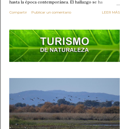
hasta la época contemporánea. El hallazgo se ha
producido durante los trabajos preventivos realizados
Compartir
Publicar un comentario
LEER MÁS
con motivo de la construcción de un nuevo sótano en el
inmueble. Entre los vestigios encontrados destaca una
fosa fechada entre los siglos IX y X , perteneciente al
periodo islámico. Su relleno contenía materiales
arqueológicos de gran valor , como restos óseos,
cerámicas decoradas (ataifores, cántaros, piezas
acanaladas, candiles), objetos de bronce, cáscaras de
huevo y cenizas. Una de las piezas más singulares
recuperadas es una teja reutilizada como brazalete de
arquero , perforada con diez orificios y decorada con una
inscripción árabe: la fórmula coránica Bismillah ("En el
nombre de Al-lah, el Mise...