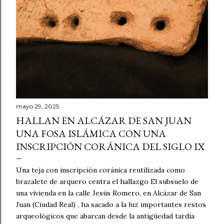
s
mayo 29, 2025
HALLAN EN ALCÁZAR DE SAN JUAN
UNA FOSA ISLÁMICA CON UNA
INSCRIPCIÓN CORÁNICA DEL SIGLO IX
Una teja con inscripción coránica reutilizada como
brazalete de arquero centra el hallazgo El subsuelo de
una vivienda en la calle Jesús Romero, en Alcázar de San
Juan (Ciudad Real) , ha sacado a la luz importantes restos
arqueológicos que abarcan desde la antigüedad tardía