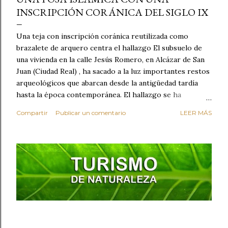
INSCRIPCIÓN CORÁNICA DEL SIGLO IX
Una teja con inscripción coránica reutilizada como
brazalete de arquero centra el hallazgo El subsuelo de
una vivienda en la calle Jesús Romero, en Alcázar de San
Juan (Ciudad Real) , ha sacado a la luz importantes restos
arqueológicos que abarcan desde la antigüedad tardía
hasta la época contemporánea. El hallazgo se ha
producido durante los trabajos preventivos realizados
Compartir
Publicar un comentario
LEER MÁS
con motivo de la construcción de un nuevo sótano en el
inmueble. Entre los vestigios encontrados destaca una
fosa fechada entre los siglos IX y X , perteneciente al
periodo islámico. Su relleno contenía materiales
arqueológicos de gran valor , como restos óseos,
cerámicas decoradas (ataifores, cántaros, piezas
acanaladas, candiles), objetos de bronce, cáscaras de
huevo y cenizas. Una de las piezas más singulares
recuperadas es una teja reutilizada como brazalete de
arquero , perforada con diez orificios y decorada con una