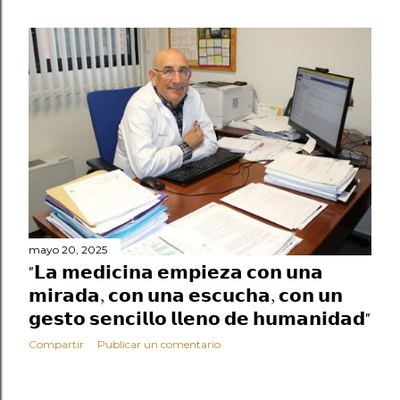
mayo 20, 2025
"𝗟𝗮 𝗺𝗲𝗱𝗶𝗰𝗶𝗻𝗮 𝗲𝗺𝗽𝗶𝗲𝘇𝗮 𝗰𝗼𝗻 𝘂𝗻𝗮
𝗺𝗶𝗿𝗮𝗱𝗮, 𝗰𝗼𝗻 𝘂𝗻𝗮 𝗲𝘀𝗰𝘂𝗰𝗵𝗮, 𝗰𝗼𝗻 𝘂𝗻
𝗴𝗲𝘀𝘁𝗼 𝘀𝗲𝗻𝗰𝗶𝗹𝗹𝗼 𝗹𝗹𝗲𝗻𝗼 𝗱𝗲 𝗵𝘂𝗺𝗮𝗻𝗶𝗱𝗮𝗱"
Compartir
Publicar un comentario