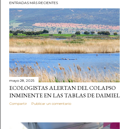
ENTRADAS MÁS RECIENTES
inscripción árabe: la fórmula coránica Bismillah ("En el
nombre de Al-lah, el Mise...
mayo 28, 2025
ECOLOGISTAS ALERTAN DEL COLAPSO
INMINENTE EN LAS TABLAS DE DAIMIEL
Compartir
Publicar un comentario