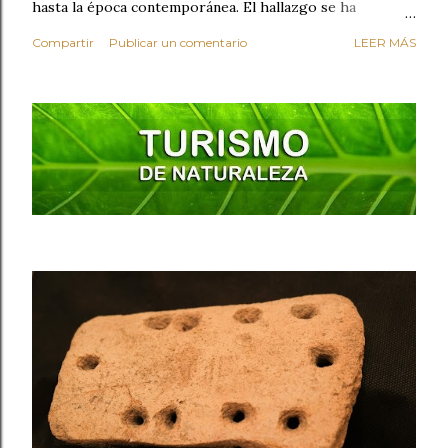
hasta la época contemporánea. El hallazgo se ha
producido durante los trabajos preventivos realizados
Compartir
Publicar un comentario
LEER MÁS
con motivo de la construcción de un nuevo sótano en el
inmueble. Entre los vestigios encontrados destaca una
fosa fechada entre los siglos IX y X , perteneciente al
periodo islámico. Su relleno contenía materiales
arqueológicos de gran valor , como restos óseos,
cerámicas decoradas (ataifores, cántaros, piezas
acanaladas, candiles), objetos de bronce, cáscaras de
huevo y cenizas. Una de las piezas más singulares
recuperadas es una teja reutilizada como brazalete de
arquero , perforada con diez orificios y decorada con una
inscripción árabe: la fórmula coránica Bismillah ("En el
nombre de Al-lah, el Mise...