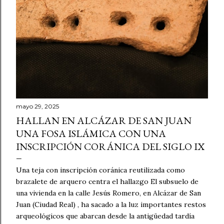
s
mayo 29, 2025
HALLAN EN ALCÁZAR DE SAN JUAN
UNA FOSA ISLÁMICA CON UNA
INSCRIPCIÓN CORÁNICA DEL SIGLO IX
Una teja con inscripción coránica reutilizada como
brazalete de arquero centra el hallazgo El subsuelo de
una vivienda en la calle Jesús Romero, en Alcázar de San
Juan (Ciudad Real) , ha sacado a la luz importantes restos
arqueológicos que abarcan desde la antigüedad tardía