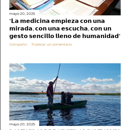
mayo 20, 2025
"𝗟𝗮 𝗺𝗲𝗱𝗶𝗰𝗶𝗻𝗮 𝗲𝗺𝗽𝗶𝗲𝘇𝗮 𝗰𝗼𝗻 𝘂𝗻𝗮
𝗺𝗶𝗿𝗮𝗱𝗮, 𝗰𝗼𝗻 𝘂𝗻𝗮 𝗲𝘀𝗰𝘂𝗰𝗵𝗮, 𝗰𝗼𝗻 𝘂𝗻
𝗴𝗲𝘀𝘁𝗼 𝘀𝗲𝗻𝗰𝗶𝗹𝗹𝗼 𝗹𝗹𝗲𝗻𝗼 𝗱𝗲 𝗵𝘂𝗺𝗮𝗻𝗶𝗱𝗮𝗱"
Compartir
Publicar un comentario
mayo 20, 2025