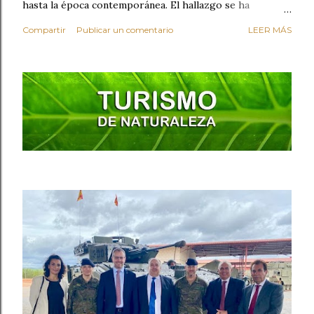
hasta la época contemporánea. El hallazgo se ha
producido durante los trabajos preventivos realizados
Compartir
Publicar un comentario
LEER MÁS
con motivo de la construcción de un nuevo sótano en el
inmueble. Entre los vestigios encontrados destaca una
fosa fechada entre los siglos IX y X , perteneciente al
periodo islámico. Su relleno contenía materiales
arqueológicos de gran valor , como restos óseos,
cerámicas decoradas (ataifores, cántaros, piezas
acanaladas, candiles), objetos de bronce, cáscaras de
huevo y cenizas. Una de las piezas más singulares
recuperadas es una teja reutilizada como brazalete de
arquero , perforada con diez orificios y decorada con una
inscripción árabe: la fórmula coránica Bismillah ("En el
nombre de Al-lah, el Mise...