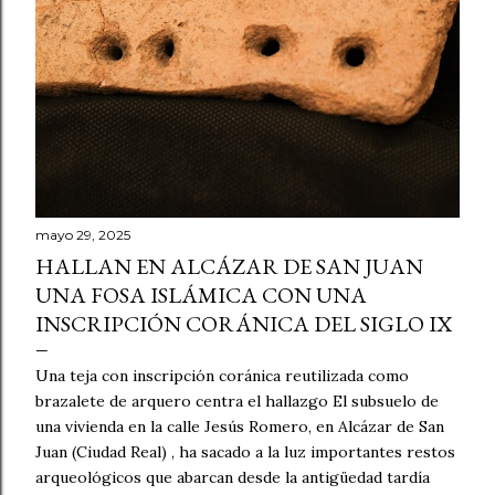
s
mayo 29, 2025
HALLAN EN ALCÁZAR DE SAN JUAN
UNA FOSA ISLÁMICA CON UNA
INSCRIPCIÓN CORÁNICA DEL SIGLO IX
Una teja con inscripción coránica reutilizada como
brazalete de arquero centra el hallazgo El subsuelo de
una vivienda en la calle Jesús Romero, en Alcázar de San
Juan (Ciudad Real) , ha sacado a la luz importantes restos
arqueológicos que abarcan desde la antigüedad tardía