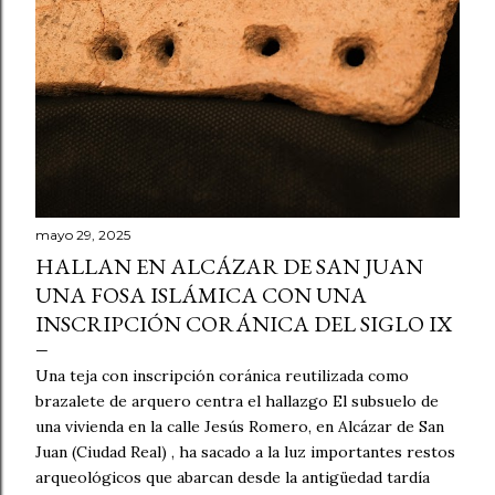
s
mayo 29, 2025
HALLAN EN ALCÁZAR DE SAN JUAN
UNA FOSA ISLÁMICA CON UNA
INSCRIPCIÓN CORÁNICA DEL SIGLO IX
Una teja con inscripción coránica reutilizada como
brazalete de arquero centra el hallazgo El subsuelo de
una vivienda en la calle Jesús Romero, en Alcázar de San
Juan (Ciudad Real) , ha sacado a la luz importantes restos
arqueológicos que abarcan desde la antigüedad tardía