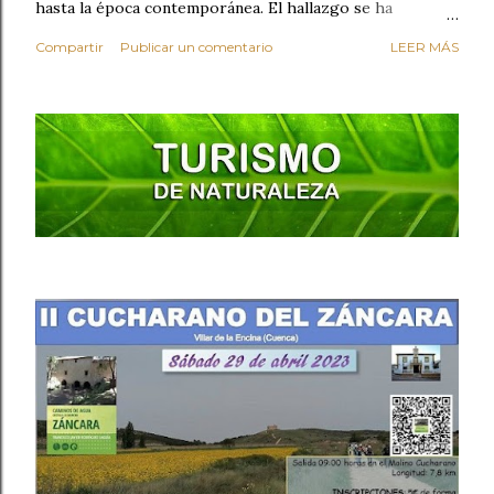
hasta la época contemporánea. El hallazgo se ha
producido durante los trabajos preventivos realizados
Compartir
Publicar un comentario
LEER MÁS
con motivo de la construcción de un nuevo sótano en el
inmueble. Entre los vestigios encontrados destaca una
fosa fechada entre los siglos IX y X , perteneciente al
periodo islámico. Su relleno contenía materiales
arqueológicos de gran valor , como restos óseos,
cerámicas decoradas (ataifores, cántaros, piezas
acanaladas, candiles), objetos de bronce, cáscaras de
huevo y cenizas. Una de las piezas más singulares
recuperadas es una teja reutilizada como brazalete de
arquero , perforada con diez orificios y decorada con una
inscripción árabe: la fórmula coránica Bismillah ("En el
nombre de Al-lah, el Mise...