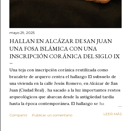
mayo 29, 2025
HALLAN EN ALCÁZAR DE SAN JUAN
UNA FOSA ISLÁMICA CON UNA
INSCRIPCIÓN CORÁNICA DEL SIGLO IX
Una teja con inscripción coránica reutilizada como
brazalete de arquero centra el hallazgo El subsuelo de
una vivienda en la calle Jesús Romero, en Alcázar de San
Juan (Ciudad Real) , ha sacado a la luz importantes restos
arqueológicos que abarcan desde la antigüedad tardía
hasta la época contemporánea. El hallazgo se ha
producido durante los trabajos preventivos realizados
LEER MÁS
Compartir
Publicar un comentario
con motivo de la construcción de un nuevo sótano en el
inmueble. Entre los vestigios encontrados destaca una
fosa fechada entre los siglos IX y X , perteneciente al