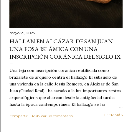
mayo 29, 2025
HALLAN EN ALCÁZAR DE SAN JUAN
UNA FOSA ISLÁMICA CON UNA
INSCRIPCIÓN CORÁNICA DEL SIGLO IX
Una teja con inscripción coránica reutilizada como
brazalete de arquero centra el hallazgo El subsuelo de
una vivienda en la calle Jesús Romero, en Alcázar de San
Juan (Ciudad Real) , ha sacado a la luz importantes restos
arqueológicos que abarcan desde la antigüedad tardía
hasta la época contemporánea. El hallazgo se ha
producido durante los trabajos preventivos realizados
LEER MÁS
Compartir
Publicar un comentario
con motivo de la construcción de un nuevo sótano en el
inmueble. Entre los vestigios encontrados destaca una
fosa fechada entre los siglos IX y X , perteneciente al